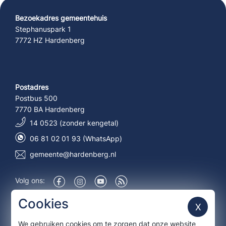
Bezoekadres gemeentehuis
Stephanuspark 1
7772 HZ Hardenberg
Postadres
Postbus 500
7770 BA Hardenberg
14 0523 (zonder kengetal)
06 81 02 01 93 (WhatsApp)
gemeente@hardenberg.nl
Volg ons:
Over deze site
Cookies
X
We gebruiken cookies om te zorgen dat onze website