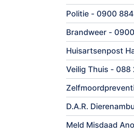
Politie - 0900 88
Brandweer - 090
Huisartsenpost H
Veilig Thuis - 08
Zelfmoordpreventi
D.A.R. Dierenambu
Meld Misdaad An