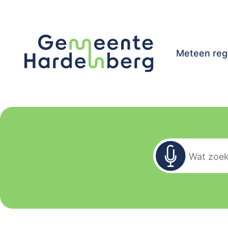
Meteen reg
Zoekformu
Wat zoekt u?