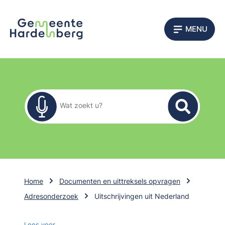
MENU
Zoekformulier
Wat zoekt u?
Home
Documenten en uittreksels opvragen
Adresonderzoek
Uitschrijvingen uit Nederland
Lees voor