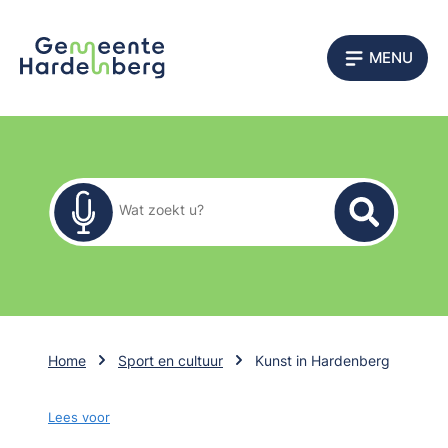
MENU
Zoekformulier
Wat zoekt u?
Home
Sport en cultuur
Kunst in Hardenberg
Lees voor