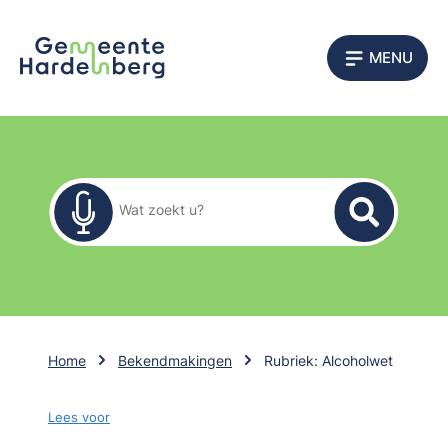
MENU
Zoekformulier
Wat zoekt u?
Home
Bekendmakingen
Rubriek: Alcoholwet
Lees voor