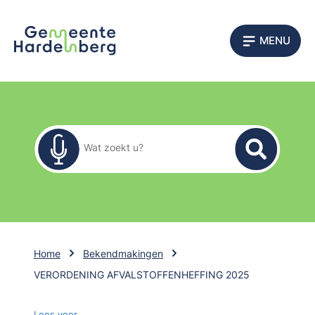
MENU
Zoekformulier
Wat zoekt u?
Home
Bekendmakingen
VERORDENING AFVALSTOFFENHEFFING 2025
Lees voor