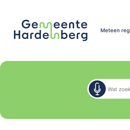
Meteen reg
Zoekformu
Wat zoekt u?