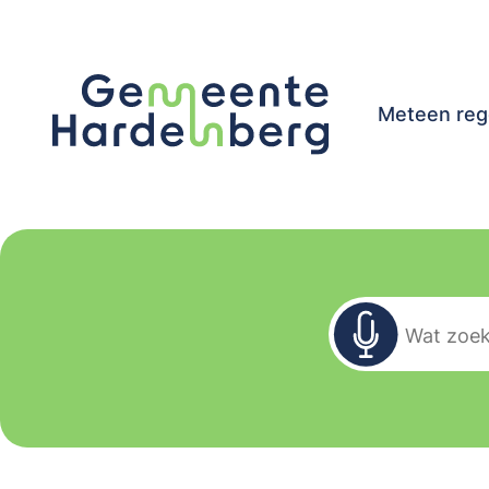
Meteen reg
Zoekformu
Wat zoekt u?