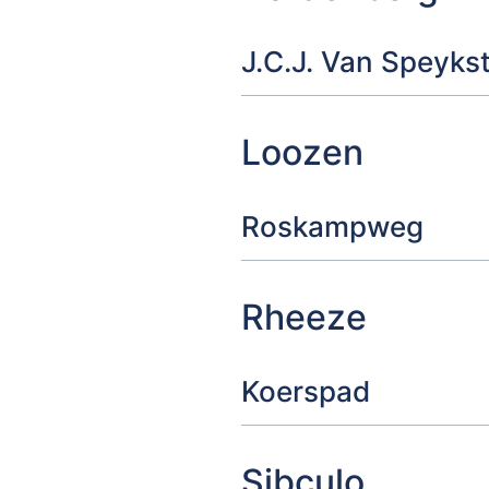
J.C.J. Van Speyks
Loozen
Roskampweg
Rheeze
Koerspad
Sibculo