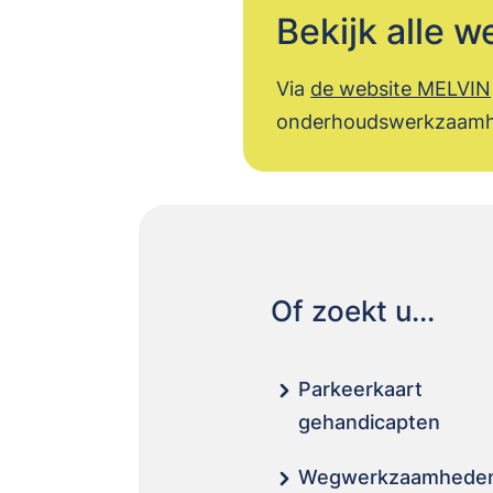
Bekijk alle
Via
de website MELVIN
onderhoudswerkzaamhe
Of zoekt u...
Parkeerkaart
gehandicapten
Wegwerkzaamhede