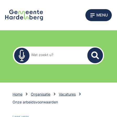
MENU
Zoekformulier
Wat zoekt u?
Home
Organisatie
Vacatures
Onze arbeidsvoorwaarden
Lees voor