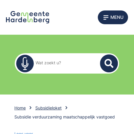
MENU
Zoekformulier
Wat zoekt u?
Home
Subsidieloket
Subsidie verduurzaming maatschappelijk vastgoed
Lees voor