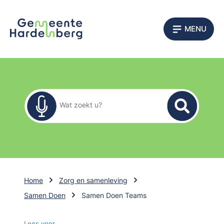
MENU
Zoekformulier
Wat zoekt u?
Home
Zorg en samenleving
Samen Doen
Samen Doen Teams
Lees voor