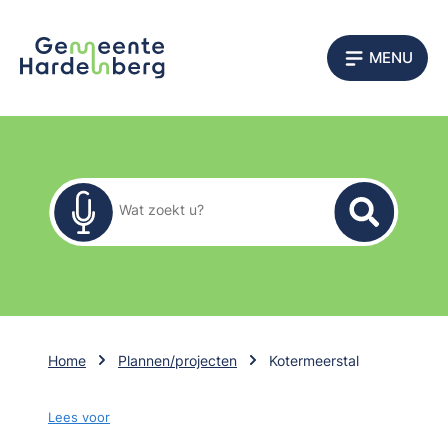
MENU
Zoekformulier
Wat zoekt u?
Home
Plannen/projecten
Kotermeerstal
Lees voor