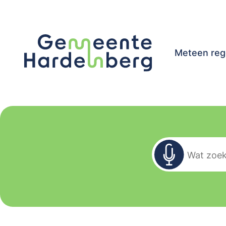
Meteen reg
Zoekformu
Wat zoekt u?