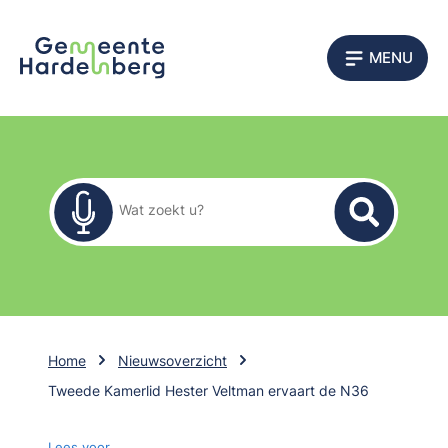
MENU
Zoekformulier
Wat zoekt u?
Home
Nieuwsoverzicht
Tweede Kamerlid Hester Veltman ervaart de N36
Lees voor