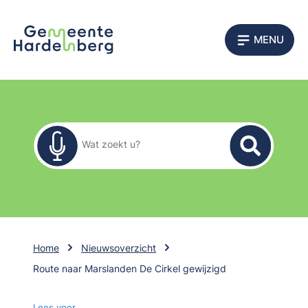
MENU
Zoekformulier
Wat zoekt u?
Home
Nieuwsoverzicht
Route naar Marslanden De Cirkel gewijzigd
Lees voor