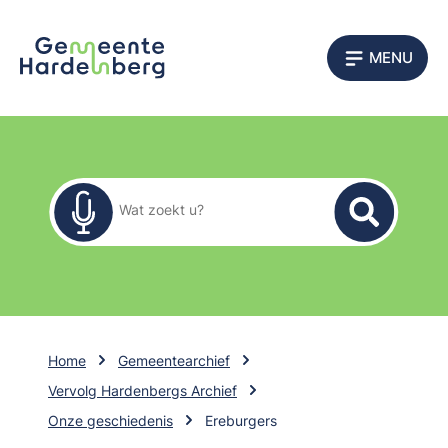
MENU
Zoekformulier
Wat zoekt u?
Home
Gemeentearchief
Vervolg Hardenbergs Archief
Onze geschiedenis
Ereburgers