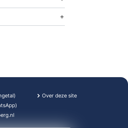
ngetal)
Over deze site
atsApp)
rg.nl