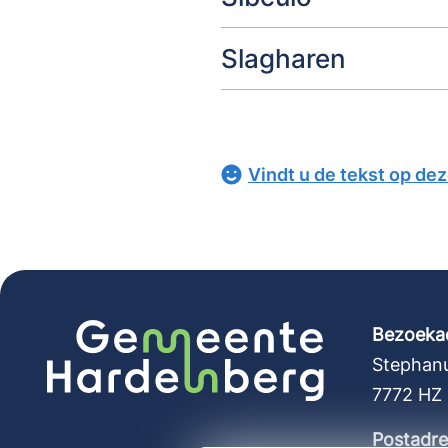
Slagharen
Vindt u de tekst op de
Bezoeka
Stephanu
7772 HZ
Postadre