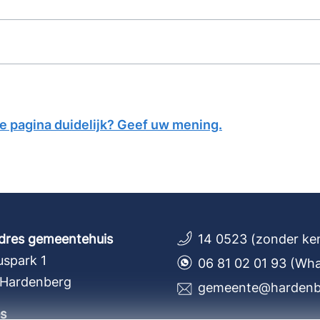
ze pagina duidelijk? Geef uw mening.
dres gemeentehuis
14 0523 (zonder ke
spark 1
06 81 02 01 93 (Wh
 Hardenberg
gemeente@hardenbe
s