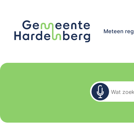
Meteen reg
Zoekformu
Wat zoekt u?