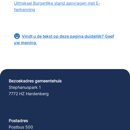
Uittreksel Burgerlijke stand aanvragen met E-
herkenning
Vindt u de tekst op deze pagina duidelijk? Geef
uw mening.
Bezoekadres gemeentehuis
Stephanuspark 1
7772 HZ Hardenberg
Postadres
Postbus 500