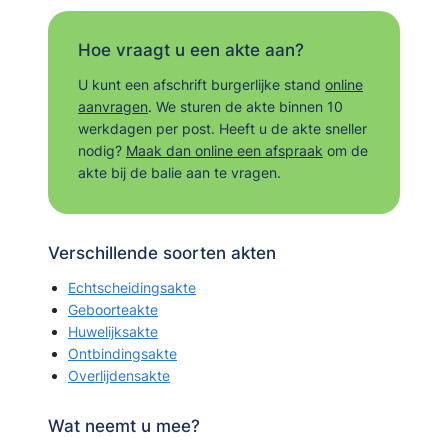
Hoe vraagt u een akte aan?
U kunt een afschrift burgerlijke stand
online
aanvragen
. We sturen de akte binnen 10
werkdagen per post. Heeft u de akte sneller
nodig?
Maak dan online een afspraak
om de
akte bij de balie aan te vragen.
Verschillende soorten akten
Echtscheidingsakte
Geboorteakte
Huwelijksakte
Ontbindingsakte
Overlijdensakte
Wat neemt u mee?