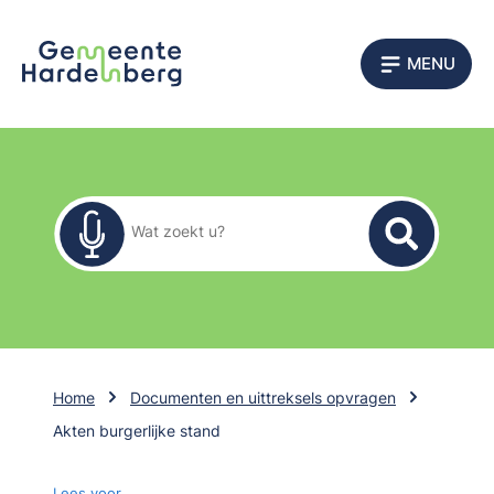
MENU
Zoekformulier
Wat zoekt u?
Home
Documenten en uittreksels opvragen
Akten burgerlijke stand
Lees voor