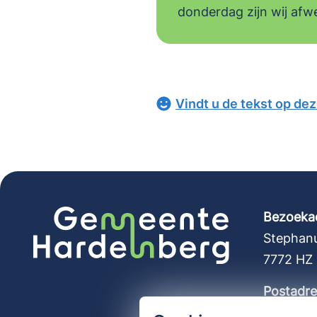
donderdag zijn wij afw
Vindt u de tekst op de
Bezoeka
Stephanu
7772 HZ
Postadre
Postbus