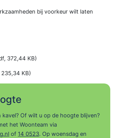
kzaamheden bij voorkeur wilt laten
df, 372,44 KB)
 235,34 KB)
oogte
n kavel? Of wilt u op de hoogte blijven?
met het Woonteam via
.nl
of
14 0523
. Op woensdag en