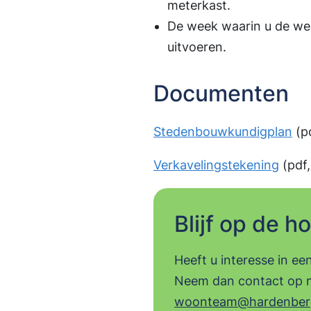
meterkast.
De week waarin u de wer
uitvoeren.
Documenten
Stedenbouwkundigplan
(p
Verkavelingstekening
(pdf,
Blijf op de h
Heeft u interesse in ee
Neem dan contact op 
woonteam@hardenberg