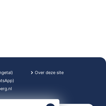
ngetal)
Over deze site
atsApp)
rg.nl