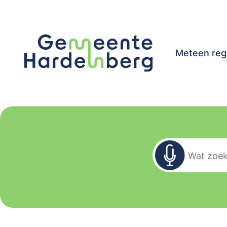
Meteen reg
Zoekformu
Wat zoekt u?